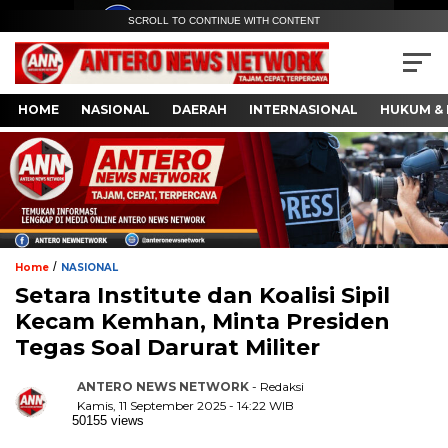
SCROLL TO CONTINUE WITH CONTENT
HOME
NASIONAL
DAERAH
INTERNASIONAL
HUKUM & 
/
Home
NASIONAL
Setara Institute dan Koalisi Sipil
Kecam Kemhan, Minta Presiden
Tegas Soal Darurat Militer
ANTERO NEWS NETWORK
- Redaksi
Kamis, 11 September 2025 - 14:22 WIB
50155 views