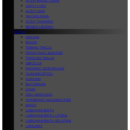
ACEH BARAT DAYA
GAYO LUES
ACEH JAYA
NAGAN RAYA
ACEH TAMIANG
BENER MERIAH
SUMUT
MEDAN
BINJAI
TEBING TINGGI
PEMATANG SIANTAR
TANJUNG BALAI
SIBOLGA
PADANG SIDEMPUAN
GUNUNGSITOLI
ASAHAN
BATUBARA
DAIRI
DELI SERDANG
HUMBANG HASUNDUTAN
KARO
LABUHAN BATU
LABUHAN BATU UTARA
LABUHAN BATU SELATAN
LANGKAT