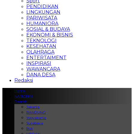
Sport
PENDIDIKAN
LINGKUNGAN
PARIWISATA
HUMANIORA
SOSIAL & BUDAYA
EKONOMI & BISNIS
TEKNOLOGI
KESEHATAN
OLAHRAGA
ENTERTAIMENT
INSPIRASI
WAWANCARA
DANA DESA
Redaksi
Home
NASIONAL
Daerah
Jakarta
BANDUNG
Yogyakarta
Surabaya
Bali
MEDAN