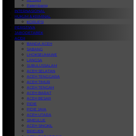
Palembang
INTERNASIONAL
HUKUM & KRIMINAL
KORUPSI
PERISTIWA
JABODETABEK
ACEH
BANDA ACEH
SABANG
LHOKSEUMAWE
LANGSA
SUBULUSSALAM
ACEH SELATAN
ACEH TENGGARA
ACEH TIMUR
ACEH TENGAH
ACEH BARAT
ACEH BESAR
PIDIE
PIDIE JAYA
ACEH UTARA
SIMEULUE
ACEH SINGKIL
BIREUEN