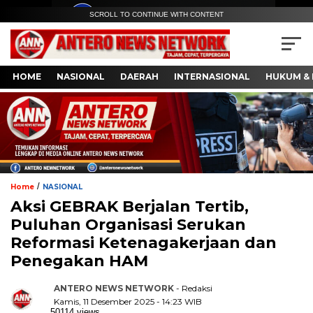
SCROLL TO CONTINUE WITH CONTENT
HOME
NASIONAL
DAERAH
INTERNASIONAL
HUKUM & 
/
Home
NASIONAL
Aksi GEBRAK Berjalan Tertib,
Puluhan Organisasi Serukan
Reformasi Ketenagakerjaan dan
Penegakan HAM
ANTERO NEWS NETWORK
- Redaksi
Kamis, 11 Desember 2025 - 14:23 WIB
50114 views