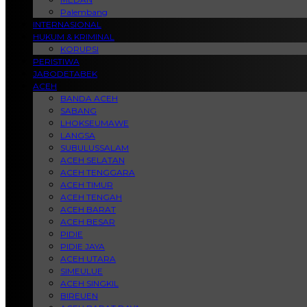
Palembang
INTERNASIONAL
HUKUM & KRIMINAL
KORUPSI
PERISTIWA
JABODETABEK
ACEH
BANDA ACEH
SABANG
LHOKSEUMAWE
LANGSA
SUBULUSSALAM
ACEH SELATAN
ACEH TENGGARA
ACEH TIMUR
ACEH TENGAH
ACEH BARAT
ACEH BESAR
PIDIE
PIDIE JAYA
ACEH UTARA
SIMEULUE
ACEH SINGKIL
BIREUEN