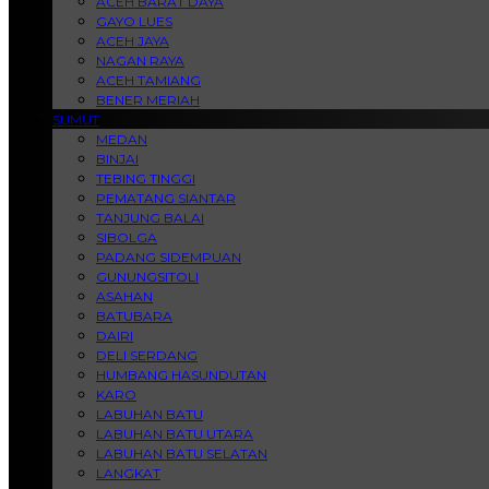
ACEH BARAT DAYA
GAYO LUES
ACEH JAYA
NAGAN RAYA
ACEH TAMIANG
BENER MERIAH
SUMUT
MEDAN
BINJAI
TEBING TINGGI
PEMATANG SIANTAR
TANJUNG BALAI
SIBOLGA
PADANG SIDEMPUAN
GUNUNGSITOLI
ASAHAN
BATUBARA
DAIRI
DELI SERDANG
HUMBANG HASUNDUTAN
KARO
LABUHAN BATU
LABUHAN BATU UTARA
LABUHAN BATU SELATAN
LANGKAT