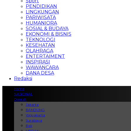
Sport
PENDIDIKAN
LINGKUNGAN
PARIWISATA
HUMANIORA
SOSIAL & BUDAYA
EKONOMI & BISNIS
TEKNOLOGI
KESEHATAN
OLAHRAGA
ENTERTAIMENT
INSPIRASI
WAWANCARA
DANA DESA
Redaksi
Home
NASIONAL
Daerah
Jakarta
BANDUNG
Yogyakarta
Surabaya
Bali
MEDAN