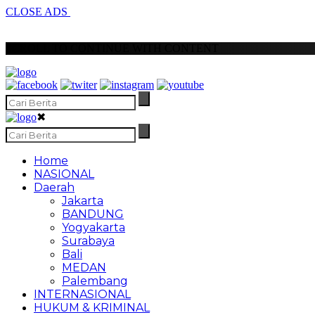
CLOSE ADS
SCROLL TO CONTINUE WITH CONTENT
✖
Home
NASIONAL
Daerah
Jakarta
BANDUNG
Yogyakarta
Surabaya
Bali
MEDAN
Palembang
INTERNASIONAL
HUKUM & KRIMINAL