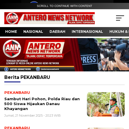
SCROLL TO CONTINUE WITH CONTENT
HOME
NASIONAL
DAERAH
INTERNASIONAL
HUKUM & 
Berita
PEKANBARU
PEKANBARU
Sambut Hari Pohon, Polda Riau dan
500 Siswa Hijaukan Danau
Khayangan
Jumat, 21 November 2025 - 20:23 WIB
PEKANBARU