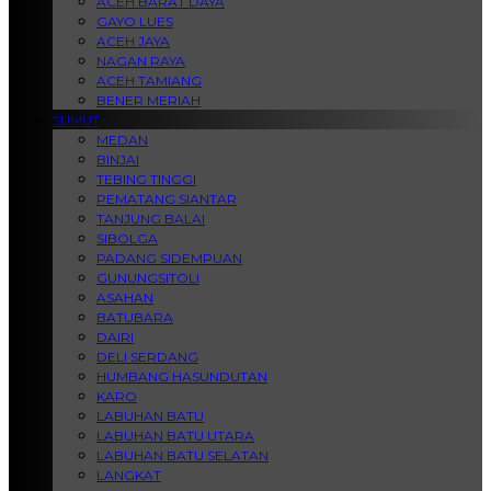
ACEH BARAT DAYA
GAYO LUES
ACEH JAYA
NAGAN RAYA
ACEH TAMIANG
BENER MERIAH
SUMUT
MEDAN
BINJAI
TEBING TINGGI
PEMATANG SIANTAR
TANJUNG BALAI
SIBOLGA
PADANG SIDEMPUAN
GUNUNGSITOLI
ASAHAN
BATUBARA
DAIRI
DELI SERDANG
HUMBANG HASUNDUTAN
KARO
LABUHAN BATU
LABUHAN BATU UTARA
LABUHAN BATU SELATAN
LANGKAT