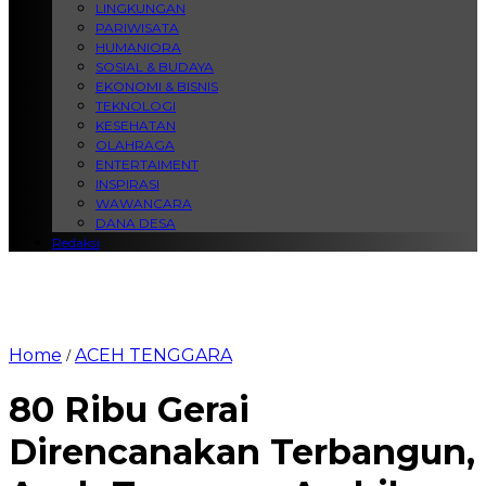
LINGKUNGAN
PARIWISATA
HUMANIORA
SOSIAL & BUDAYA
EKONOMI & BISNIS
TEKNOLOGI
KESEHATAN
OLAHRAGA
ENTERTAIMENT
INSPIRASI
WAWANCARA
DANA DESA
Redaksi
Home
ACEH TENGGARA
/
80 Ribu Gerai
Direncanakan Terbangun,