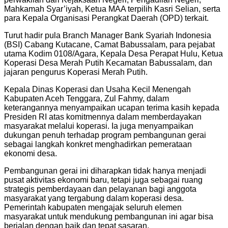
Mahkamah Syar’iyah, Ketua MAA terpilih Kasri Selian, serta
para Kepala Organisasi Perangkat Daerah (OPD) terkait.
Turut hadir pula Branch Manager Bank Syariah Indonesia
(BSI) Cabang Kutacane, Camat Babussalam, para pejabat
utama Kodim 0108/Agara, Kepala Desa Perapat Hulu, Ketua
Koperasi Desa Merah Putih Kecamatan Babussalam, dan
jajaran pengurus Koperasi Merah Putih.
Kepala Dinas Koperasi dan Usaha Kecil Menengah
Kabupaten Aceh Tenggara, Zul Fahmy, dalam
keterangannya menyampaikan ucapan terima kasih kepada
Presiden RI atas komitmennya dalam memberdayakan
masyarakat melalui koperasi. Ia juga menyampaikan
dukungan penuh terhadap program pembangunan gerai
sebagai langkah konkret menghadirkan pemerataan
ekonomi desa.
Pembangunan gerai ini diharapkan tidak hanya menjadi
pusat aktivitas ekonomi baru, tetapi juga sebagai ruang
strategis pemberdayaan dan pelayanan bagi anggota
masyarakat yang tergabung dalam koperasi desa.
Pemerintah kabupaten mengajak seluruh elemen
masyarakat untuk mendukung pembangunan ini agar bisa
berjalan dengan baik dan tepat sasaran.