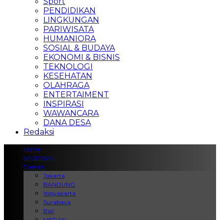
Sport
PENDIDIKAN
LINGKUNGAN
PARIWISATA
HUMANIORA
SOSIAL & BUDAYA
EKONOMI & BISNIS
TEKNOLOGI
KESEHATAN
OLAHRAGA
ENTERTAIMENT
INSPIRASI
WAWANCARA
DANA DESA
Redaksi
Home
NASIONAL
Daerah
Jakarta
BANDUNG
Yogyakarta
Surabaya
Bali
MEDAN