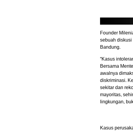
Founder Mileni
sebuah diskusi
Bandung.
“Kasus intolera
Bersama Menter
awalnya dimaks
diskriminasi. 
sekitar dan re
mayoritas, seh
lingkungan, buk
Kasus perusakan