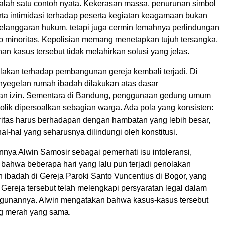
alah satu contoh nyata. Kekerasan massa, penurunan simbol
ta intimidasi terhadap peserta kegiatan keagamaan bukan
elanggaran hukum, tetapi juga cermin lemahnya perlindungan
p minoritas. Kepolisian memang menetapkan tujuh tersangka,
an kasus tersebut tidak melahirkan solusi yang jelas.
lakan terhadap pembangunan gereja kembali terjadi. Di
nyegelan rumah ibadah dilakukan atas dasar
an izin. Sementara di Bandung, penggunaan gedung umum
olik dipersoalkan sebagian warga. Ada pola yang konsisten:
itas harus berhadapan dengan hambatan yang lebih besar,
l-hal yang seharusnya dilindungi oleh konstitusi.
nya Alwin Samosir sebagai pemerhati isu intoleransi,
ahwa beberapa hari yang lalu pun terjadi penolakan
 ibadah di Gereja Paroki Santo Vuncentius di Bogor, yang
 Gereja tersebut telah melengkapi persyaratan legal dalam
gunannya. Alwin mengatakan bahwa kasus-kasus tersebut
g merah yang sama.