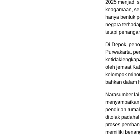
2025 menjadi s
keagamaan, ser
hanya bentuk p
negara terhada
tetapi penangan
Di Depok, peno
Purwakarta, pe
ketidaklengkap
oleh jemaat Kat
kelompok minor
bahkan dalam ha
Narasumber lain
menyampaikan b
pendirian rumah
ditolak padahal
proses pemban
memiliki benan