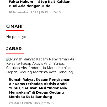
Fakta Hukum — Stop Kait-Kaitkan
Budi Arie dengan Judo
10 November 2025 | 10:13 pm WIB
CIMAHI
No posts yet.
JABAR
Rumah Rakyat Kecam Penyiraman
Air Keras terhadap Aktivis Andri
Yunus, Serukan Aksi “Indonesia
Mencekam” di Depan Gedung
Merdeka Kota Bandung
29 Maret 2026 | 3:22 pm WIB