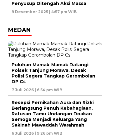
Penyusup Ditengah Aksi Massa
9 Desember 2025 | 4:57 pm WIB
MEDAN
Puluhan Mamak-Mamak Datangi
Polsek Tanjung Morawa, Desak
Polisi Segera Tangkap Gerombolan
DP Cs
7 Juli 2026 | 6:54 pm WIB
Resepsi Pernikahan Aura dan Rizki
Berlangsung Penuh Kebahagiaan,
Ratusan Tamu Undangan Doakan
Semoga Menjadi Keluarga Yang
Sakinah Mawaddah Warahmah
6 Juli 2026 | 9:26 pm WIB