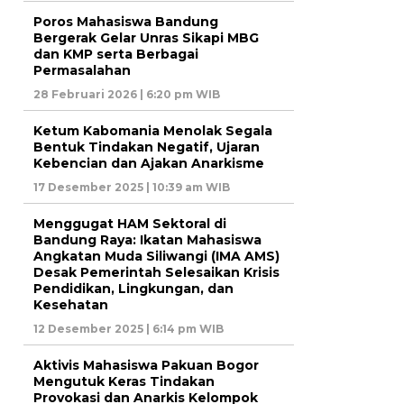
Poros Mahasiswa Bandung
Bergerak Gelar Unras Sikapi MBG
dan KMP serta Berbagai
Permasalahan
28 Februari 2026 | 6:20 pm WIB
Ketum Kabomania Menolak Segala
Bentuk Tindakan Negatif, Ujaran
Kebencian dan Ajakan Anarkisme
17 Desember 2025 | 10:39 am WIB
Menggugat HAM Sektoral di
Bandung Raya: Ikatan Mahasiswa
Angkatan Muda Siliwangi (IMA AMS)
Desak Pemerintah Selesaikan Krisis
Pendidikan, Lingkungan, dan
Kesehatan
12 Desember 2025 | 6:14 pm WIB
Aktivis Mahasiswa Pakuan Bogor
Mengutuk Keras Tindakan
Provokasi dan Anarkis Kelompok