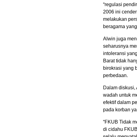
“regulasi pend
2006 ini cende
melakukan perse
beragama yang
Alwin juga men
seharusnya men
intoleransi yan
Barat tidak han
birokrasi yang b
perbedaan.
Dalam diskusi
wadah untuk me
efektif dalam 
pada korban ya
“FKUB Tidak me
di cidahu FKU
selalu menyata