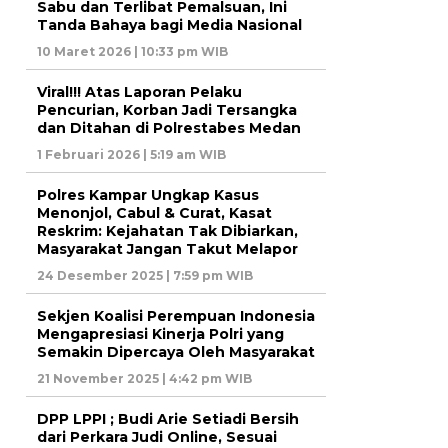
Sabu dan Terlibat Pemalsuan, Ini
Tanda Bahaya bagi Media Nasional
10 Maret 2026 | 10:33 pm WIB
Viral!!! Atas Laporan Pelaku
Pencurian, Korban Jadi Tersangka
dan Ditahan di Polrestabes Medan
1 Februari 2026 | 5:19 am WIB
Polres Kampar Ungkap Kasus
Menonjol, Cabul & Curat, Kasat
Reskrim: Kejahatan Tak Dibiarkan,
Masyarakat Jangan Takut Melapor
24 Desember 2025 | 7:59 pm WIB
Sekjen Koalisi Perempuan Indonesia
Mengapresiasi Kinerja Polri yang
Semakin Dipercaya Oleh Masyarakat
21 November 2025 | 4:42 pm WIB
DPP LPPI ; Budi Arie Setiadi Bersih
dari Perkara Judi Online, Sesuai