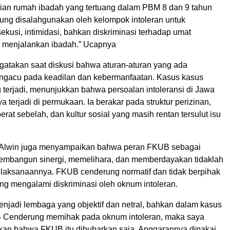
irian rumah ibadah yang tertuang dalam PBM 8 dan 9 tahun
rung disalahgunakan oleh kelompok intoleran untuk
kusi, intimidasi, bahkan diskriminasi terhadap umat
 menjalankan ibadah.” Ucapnya
gatakan saat diskusi bahwa aturan-aturan yang ada
gacu pada keadilan dan kebermanfaatan. Kasus kasus
g terjadi, menunjukkan bahwa persoalan intoleransi di Jawa
ya terjadi di permukaan. Ia berakar pada struktur perizinan,
erat sebelah, dan kultur sosial yang masih rentan tersulut isu
, Alwin juga menyampaikan bahwa peran FKUB sebagai
mbangun sinergi, memelihara, dan memberdayakan tidaklah
pelaksanaannya. FKUB cenderung normatif dan tidak berpihak
ng mengalami diskriminasi oleh oknum intoleran.
njadi lembaga yang objektif dan netral, bahkan dalam kasus
B Cenderung memihak pada oknum intoleran, maka saya
kan bahwa FKUB itu dibubarkan saja. Anggarannya dipakai