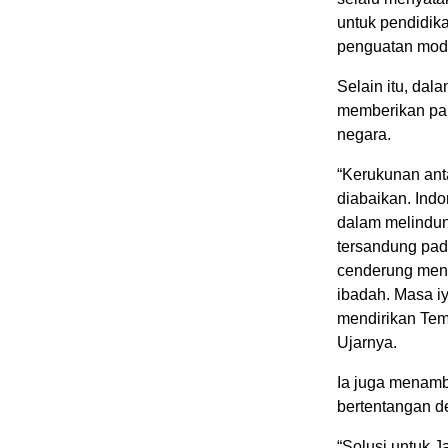
untuk pendidik
penguatan mod
Selain itu, dal
memberikan pa
negara.
“Kerukunan anta
diabaikan. Indo
dalam melindun
tersandung pada
cenderung men
ibadah. Masa i
mendirikan Tem
Ujarnya.
Ia juga menamb
bertentangan de
“Solusi untuk 